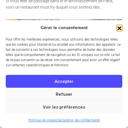
Si vous êtes de passage dans le 9ᵉ arrondissement de Paris,
voici un restaurant must try duquel vous sortirez des…
Gérer le consentement
Pour offrir les meilleures expériences, nous utilisons des technologies telles
que les cookies pour stocker et/ou accéder aux informations des appareils. Le
fait de consentir à ces technologies nous permettra de traiter des données
telles que le comportement de navigation ou les ID uniques sur ce site. Le fait
de ne pas consentir ou de retirer son consentement peut avoir un effet négatif
sur certaines caractéristiques et fonctions.
Accepter
Refuser
04 JUIN 2023 À 10:00
Food
Zoom partenaire
Voir les préférences
Berchoux : Des saveurs 100 % maison au
Politique de cookies
Déclaration de confidentialité
cœur de Montmartre