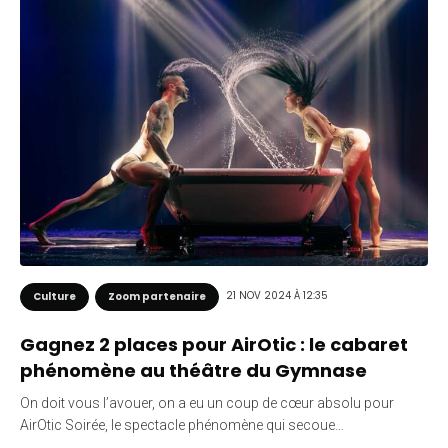
21 NOV 2024 À 12:35
Culture
Zoom partenaire
Gagnez 2 places pour AirOtic : le cabaret
phénomène au théâtre du Gymnase
On doit vous l’avouer, on a eu un coup de cœur absolu pour
AirOtic Soirée, le spectacle phénomène qui secoue…