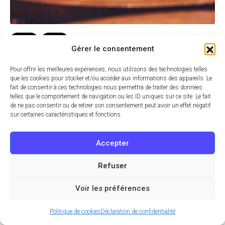
17 AVR 2024 À 12:00
Drink
Food
Gérer le consentement
Seven Heaven, le coffee shop qui va faire
Pour offrir les meilleures expériences, nous utilisons des technologies telles
craquer tous les amoureux de chiens (et
que les cookies pour stocker et/ou accéder aux informations des appareils. Le
de bonne bouffe) !
fait de consentir à ces technologies nous permettra de traiter des données
telles que le comportement de navigation ou les ID uniques sur ce site. Le fait
On adore les chiens (mais vraiment, avec une mention spéciale
de ne pas consentir ou de retirer son consentement peut avoir un effet négatif
sur certaines caractéristiques et fonctions.
pour les Golden) ! Alors, quand on a su qu’un…
Accepter
Refuser
Voir les préférences
Politique de cookies
Déclaration de confidentialité