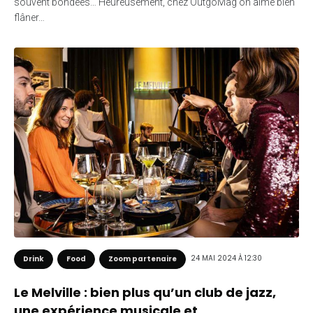
souvent bondées… Heureusement, chez OutgoMag on aime bien
flâner…
24 MAI 2024 À 12:30
Drink
Food
Zoom partenaire
Le Melville : bien plus qu’un club de jazz,
une expérience musicale et