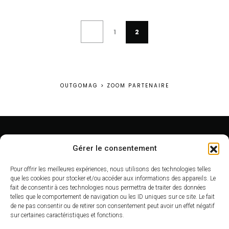
1
2
OUTGOMAG
>
ZOOM PARTENAIRE
Gérer le consentement
© 2022 - 2026 - OutgoMag
Pour offrir les meilleures expériences, nous utilisons des technologies telles
A propos
que les cookies pour stocker et/ou accéder aux informations des appareils. Le
fait de consentir à ces technologies nous permettra de traiter des données
Arrondissement
telles que le comportement de navigation ou les ID uniques sur ce site. Le fait
de ne pas consentir ou de retirer son consentement peut avoir un effet négatif
Monuments de Paris
sur certaines caractéristiques et fonctions.
Thématiques