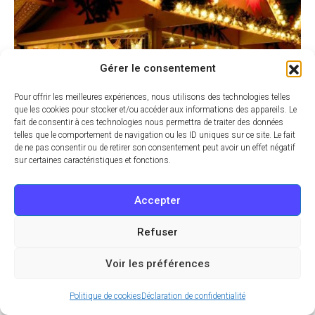
Gérer le consentement
Pour offrir les meilleures expériences, nous utilisons des technologies telles
que les cookies pour stocker et/ou accéder aux informations des appareils. Le
fait de consentir à ces technologies nous permettra de traiter des données
telles que le comportement de navigation ou les ID uniques sur ce site. Le fait
de ne pas consentir ou de retirer son consentement peut avoir un effet négatif
sur certaines caractéristiques et fonctions.
06 DÉC 2023 À 8:13
Culture
Accepter
Dix marchés de Noël où déambuler
pendant les fêtes
Refuser
La magie de Noël s’empare de Paris, transformant la ville en un
Voir les préférences
véritable royaume féérique. Parmi la multitude de marchés…
Politique de cookies
Déclaration de confidentialité