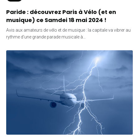
Paride : découvrez Paris à Vélo (et en
musique) ce Samdei 18 mai 2024 !
Avis aux amateurs de vélo et de musique : la capitale va vibrer au
rythme d’une grande parade musicale à…