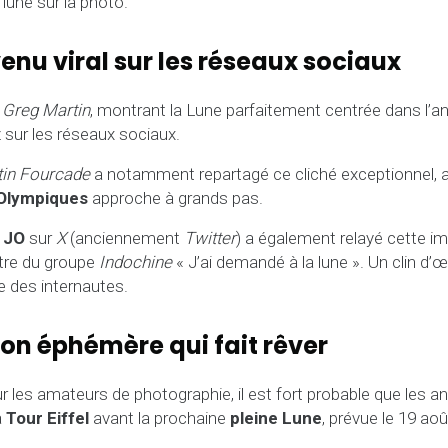
 lune sur la photo.
enu viral sur les réseaux sociaux
r
Greg Martin
, montrant la Lune parfaitement centrée dans l’an
z sur les réseaux sociaux.
in Fourcade
a notamment repartagé ce cliché exceptionnel, a
Olympiques
approche à grands pas.
s
JO
sur
X
(anciennement
Twitter
) a également relayé cette im
itre du groupe
Indochine
« J’ai demandé à la lune ». Un clin d’œ
e des internautes.
ion éphémère qui fait rêver
les amateurs de photographie, il est fort probable que les 
a
Tour Eiffel
avant la prochaine
pleine Lune
, prévue le 19 aoû