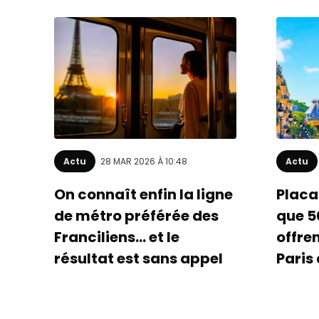
Actu
28 MAR 2026 À 10:48
Actu
On connaît enfin la ligne
Placa
de métro préférée des
que 5
Franciliens… et le
offre
résultat est sans appel
Paris