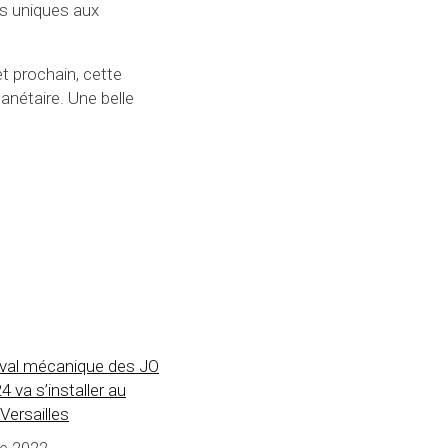
és uniques aux
let prochain, cette
nétaire. Une belle
eval mécanique des JO
4 va s’installer au
Versailles