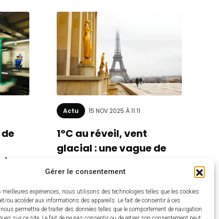
Actu
15 NOV 2025 À 11:11
 de
1°C au réveil, vent
glacial : une vague de
 (et
froid va s’abattre sur
Gérer le consentement
!
Paris (ça va piquer)
es meilleures expériences, nous utilisons des technologies telles que les cookies
et/ou accéder aux informations des appareils. Le fait de consentir à ces
 nous permettra de traiter des données telles que le comportement de navigation
ques sur ce site. Le fait de ne pas consentir ou de retirer son consentement peut