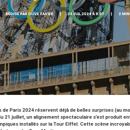
RÉDIGÉ PAR OLIVE XAVIER
|
23 JUIL 2024 À 8:07
|
2 MIN
de Paris 2024 réservent déjà de belles surprises (au moi
 du 21 juillet, un alignement spectaculaire s’est produit en
piques installés sur la Tour Eiffel. Cette scène incroyab