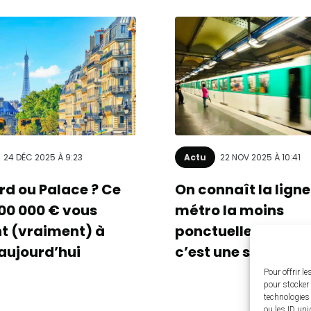
24 DÉC 2025 À 9:23
Actu
22 NOV 2025 À 10:41
rd ou Palace ? Ce
On connaît la ligne
00 000 € vous
métro la moins
nt (vraiment) à
ponctuelle de Paris
 aujourd’hui
c’est une surprise) 
Pour offrir l
pour stocker 
technologies
ou les ID uni