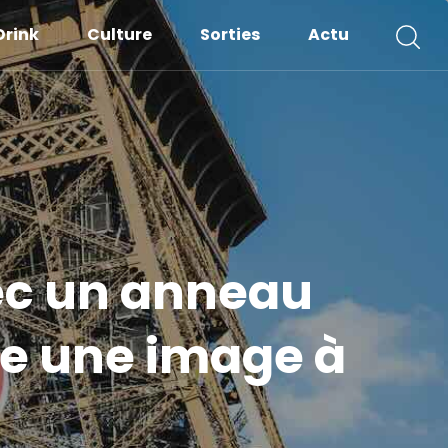
Drink
Culture
Sorties
Actu
vec un anneau
rée une image à