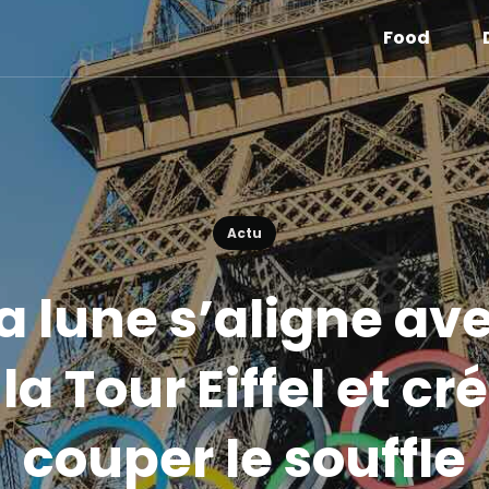
Food
Actu
 La lune s’aligne a
a Tour Eiffel et c
couper le souffle