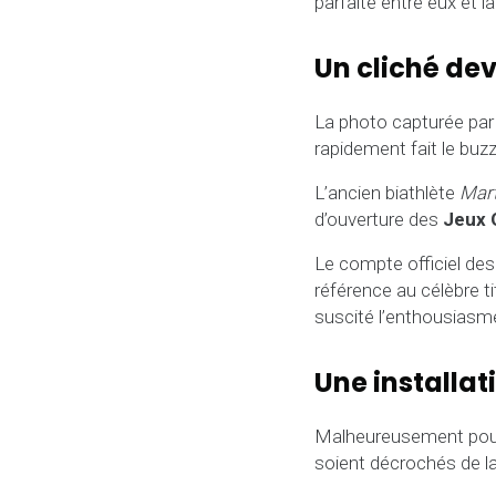
parfaite entre eux et la
Un cliché dev
La photo capturée pa
rapidement fait le buz
L’ancien biathlète
Mart
d’ouverture des
Jeux 
Le compte officiel de
référence au célèbre t
suscité l’enthousiasm
Une installat
Malheureusement pour 
soient décrochés de l