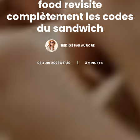
food revisite
complètement les codes
du sandwich
RÉDIGÉ PAR AURORE
08 JUIN 2023 À 11:30
|
3 MINUTES