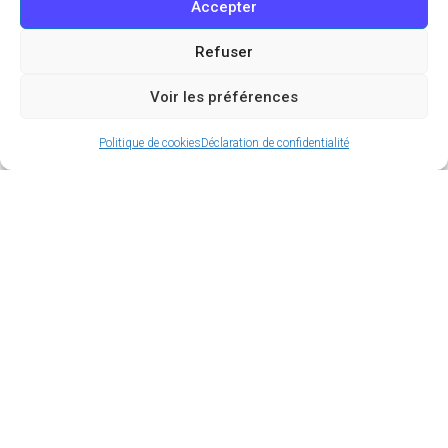
Accepter
Refuser
Voir les préférences
Politique de cookies
Déclaration de confidentialité
Alfi est la nouveauté déferlante dans le domaine du
street food. Hors du commun, le concept vous
assure une dégustation de choix que vous ne
serez pas près d’oublier. Rendez-vous quartier du
Marais pour tester les mets mis à la carte.
Sommaire
Un concept à la rencontre de la technique et
du goût
Une élaboration de sandwich de A à Z