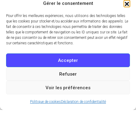
Gérer le consentement
Pour offrir les meilleures expériences, nous utilisons des technologies telles
que les cookies pour stocker et/ou accéder aux informations des appareils. Le
fait de consentir à ces technologies nous permettra de traiter des données
telles que le comportement de navigation ou les ID uniques sur ce site. Le fait
de ne pas consentir ou de retirer son consentement peut avoir un effet négatif
sur certaines caractéristiques et fonctions.
Accepter
Refuser
Voir les préférences
Politique de cookies
Déclaration de confidentialité
Samedi soir arrive et forcément, si vous êtes
comme nous, vous êtes à la recherche de l’endroit
idéal pour passer une belle soirée entre amis. Et
même si on a tous notre QG, ça fait parfois du bien