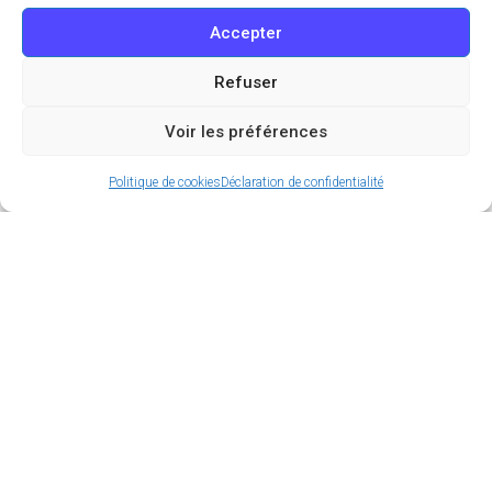
Accepter
Refuser
Voir les préférences
Politique de cookies
Déclaration de confidentialité
Vous aimez la viande ? Alors l’adresse qui suit ne
pourra que vous plaire ! Niché au pied de la butte
Montmartre, à deux pas de l’avenue Junot et du
métro Lamarck Caulaincourt, le restaurant Tonton
de la Butte s’est taillé une solide réputation parmi
les amateurs de viande. Cet établissement prisé,
souvent complet (preuve de sa qualité), est le spot
incontournable pour déguster des pièces
d’exception dans une ambiance conviviale. Et pour
ne rien vous cacher, une fois qu’on l’a essayé, on a
peur d’essayer d’autres restaurants de viande, de