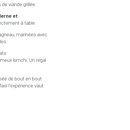
de viande grillée.
erne et
rectement à table.
’agneau, marinées avec
les.
lats
ameux kimchi. Un régal
isée de bout en bout.
ais l’expérience vaut