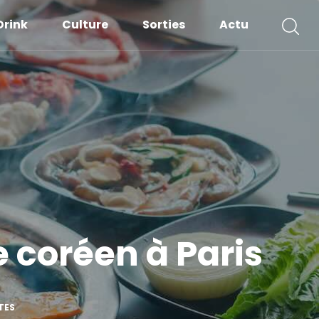
Drink
Culture
Sorties
Actu
 coréen à Paris
TES