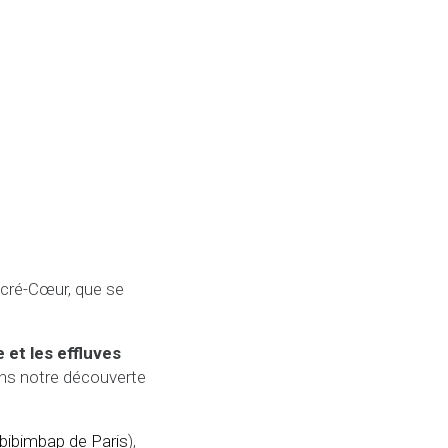
acré-Cœur, que se
 et les effluves
dans notre découverte
 bibimbap de Paris
),