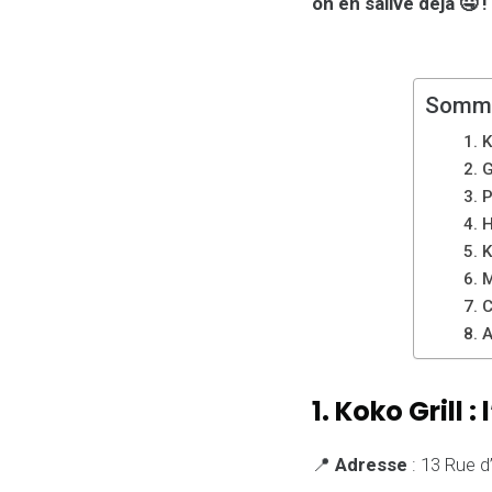
on en salive déjà 🤤 !
Somma
1. 
2. 
3. 
4. 
5. 
6. 
7. 
8. 
1. Koko Grill
📍
Adresse
: 13 Rue d