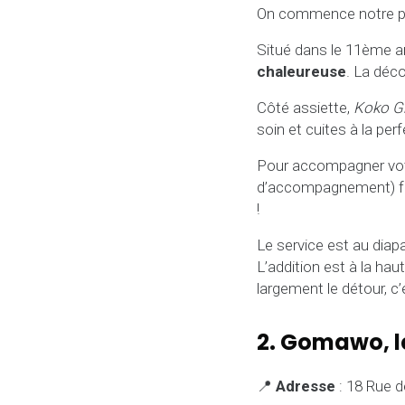
On commence notre pé
Situé dans le 11ème a
chaleureuse
. La déc
Côté assiette,
Koko Gr
soin et cuites à la pe
Pour accompagner vot
d’accompagnement) fait
!
Le service est au diap
L’addition est à la ha
largement le détour, c’e
2. Gomawo, l
📍
Adresse
: 18 Rue d