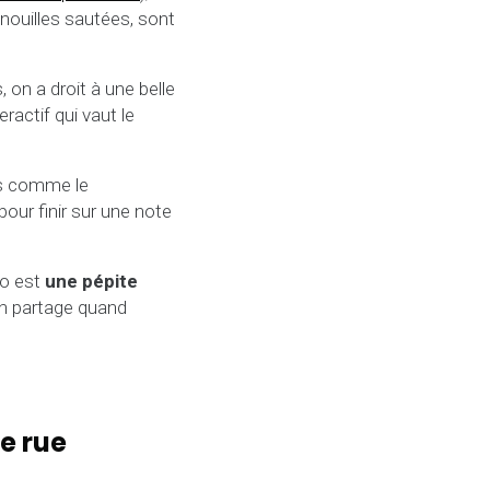
 nouilles sautées, sont
 on a droit à une belle
ractif qui vaut le
es comme le
pour finir sur une note
wo est
une pépite
n partage quand
e rue