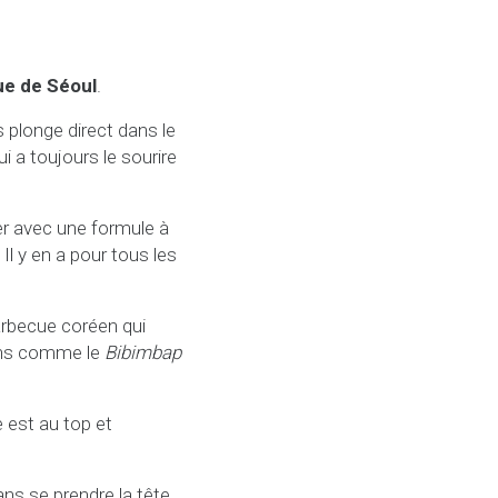
ue de Séoul
.
 plonge direct dans le
ui a toujours le sourire
er avec une formule à
Il y en a pour tous les
arbecue coréen qui
ions comme le
Bibimbap
 est au top et
ns se prendre la tête.