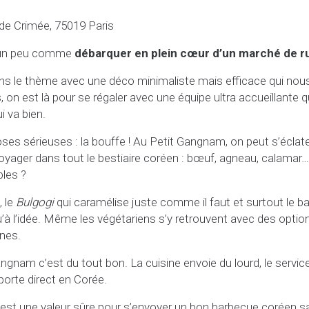
de Crimée, 75019 Paris
t un peu comme
débarquer en plein cœur d’un marché de r
ns le thème avec une déco minimaliste mais efficace qui nous
s, on est là pour se régaler avec une équipe ultra accueillante q
ui va bien.
es sérieuses : la bouffe ! Au Petit Gangnam, on peut s’éclat
voyager dans tout le bestiaire coréen : bœuf, agneau, calamar… 
les ?
, le
Bulgogi
qui caramélise juste comme il faut et surtout le b
 qu’à l’idée. Même les végétariens s’y retrouvent avec des opt
ines.
gnam c’est du tout bon. La cuisine envoie du lourd, le service
orte direct en Corée.
est une valeur sûre pour s’envoyer un bon barbecue coréen sa