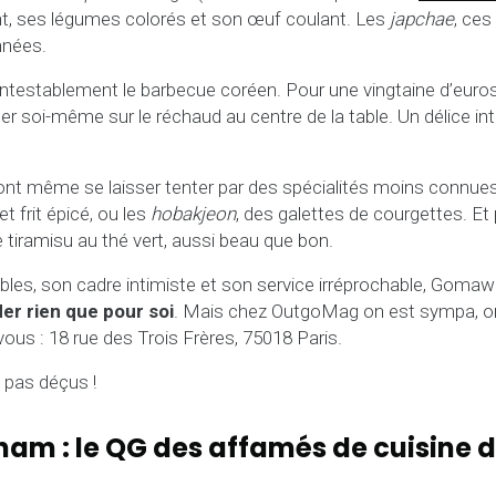
ant, ses légumes colorés et son œuf coulant. Les
japchae
, ces
nnées.
contestablement le barbecue coréen. Pour une vingtaine d’euros,
ller soi-même sur le réchaud au centre de la table. Un délice inte
ront même se laisser tenter par des spécialités moins connu
et frit épicé, ou les
hobakjeon
, des galettes de courgettes. Et 
e tiramisu au thé vert, aussi beau que bon.
bles, son cadre intimiste et son service irréprochable, Goma
der rien que pour soi
. Mais chez OutgoMag on est sympa, o
us : 18 rue des Trois Frères, 75018 Paris.
 pas déçus !
nam : le QG des affamés de cuisine d