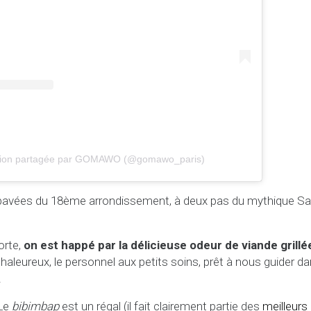
ation partagée par GOMAWO (@gomawo_paris)
s pavées du 18ème arrondissement, à deux pas du mythique S
orte,
on est happé par la délicieuse odeur de viande grillée
 chaleureux, le personnel aux petits soins, prêt à nous guider 
.
 Le
bibimbap
est un régal (il fait clairement partie des
meilleurs