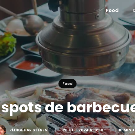
Food
Food
s spots de barbecue
RÉDIGÉ PAR STEVEN
|
26 OCT 2024 À 13:30
|
10 MINU