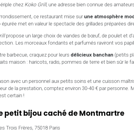
riple chez
Koko Grill
, une adresse bien connue des amateurs 
rrondissement, ce restaurant mise sur
une atmosphère mod
o épurée met en valeur le spectacle des grillades préparées di
ill
propose un large choix de viandes de bœuf, de poulet et d
rfection. Les morceaux fondants et parfumés raviront vos papil
re barbecue, craquez pour leurs
délicieux banchan
(petits p
s maison : haricots, radis, pommes de terre et bien sûr le f
ason avec un personnel aux petits soins et une cuisson maîtr
uteur de la prestation, comptez environ 30-40 € par personne. M
st certain !
e petit bijou caché de Montmartre
es Trois Frères, 75018 Paris