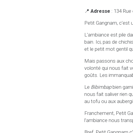
📍
Adresse
: 134 Rue 
Petit Gangnam, c’es
L’ambiance est pile da
bain. Ici, pas de chichi
et le petit mot gentil q
Mais passons aux chos
volonté qui nous fait 
goûts. Les immanquab
Le
Bibimbap
bien garni
nous fait saliver rien
au tofu ou aux auberg
Franchement, Petit Gan
l’ambiance nous transp
Bref, Petit Gangnam c’