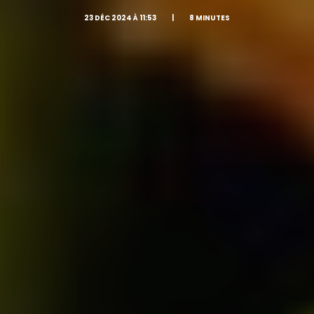
23 DÉC 2024 À 11:53
|
8 MINUTES