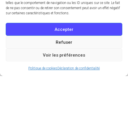
telles que le comportement de navigation ou les ID uniques sur ce site. Le fait
de ne pas consentir ou de retirer son consentement peut avoir un effet négatif
sur certaines caractéristiques et fonctions.
Accepter
Refuser
Voir les préférences
Politique de cookies
Déclaration de confidentialité
Mochis fondants, dorayakis moelleux, melon pans
croustillants… Les pâtisseries japonaises ont ce
petit quelque chose en plus qui fait voyager les
papilles et qui nous séduit à chaque fois que l’on
croque dedans. Subtiles et raffinées, elles
séduisent généralement aussi bien l’œil que le
palais. Bref, on adore ça ! Et comme tout bon fan
de pâtisserie japonaise qui se respecte, on a donc