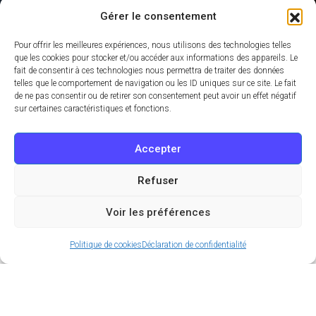
Gérer le consentement
Pour offrir les meilleures expériences, nous utilisons des technologies telles
que les cookies pour stocker et/ou accéder aux informations des appareils. Le
fait de consentir à ces technologies nous permettra de traiter des données
telles que le comportement de navigation ou les ID uniques sur ce site. Le fait
de ne pas consentir ou de retirer son consentement peut avoir un effet négatif
sur certaines caractéristiques et fonctions.
Accepter
Refuser
Voir les préférences
Politique de cookies
Déclaration de confidentialité
C’est l’un des meilleurs bars au monde dans sa
catégorie. Caché dans la pizzeria qui fait parler
d’elle dans tout Paris, le
Danico
vous emmène dans
un tout autre univers aux boissons exotiques et