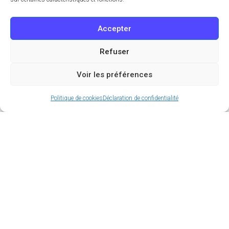
Accepter
Refuser
Voir les préférences
Politique de cookies
Déclaration de confidentialité
La saison 3 d’Emily in Paris est sortie depuis le 21
décembre 2022 et les fans ont déjà sûrement fini
de la dévorer. Dans ce nouveau volet, Gabriel
renomme le restaurant qu’il a ouvert en
L’esprit de
Gigi
et l’accompagne d’une carte inspirée de la
Normandie, région d’origine du personnage. Pour la
cohérence de la série, Netflix a donc engagé un
chef français pour créer le menu.