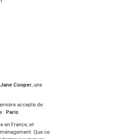
!
 Jane Cooper
, une
dernière accepte de
e :
Paris
.
e en France, et
 emménagement. Que ce