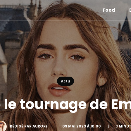
Food
Actu
le tournage de Emi
RÉDIGÉ PAR AURORE
|
09 MAI 2023 À 10:00
|
3 MINU