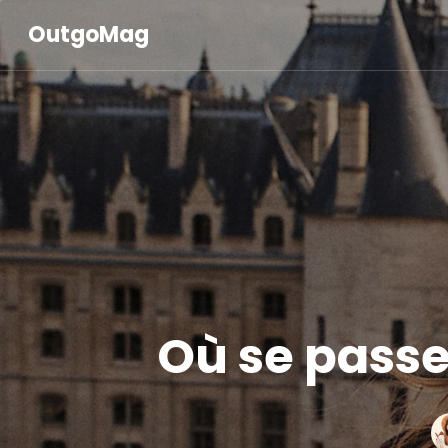
OutgoMag
Où se passe 