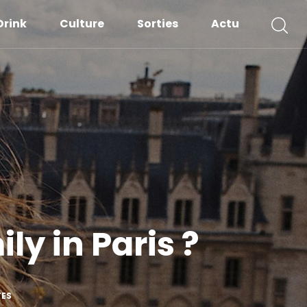
Drink
Culture
Sorties
Actu
ly in Paris ?
TES