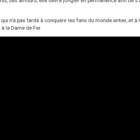
 amis, ses amours, elle devra jongler en permanence afin de 
qui n’a pas tardé à conquérir les fans du monde entier, et à
le à la Dame de Fer.