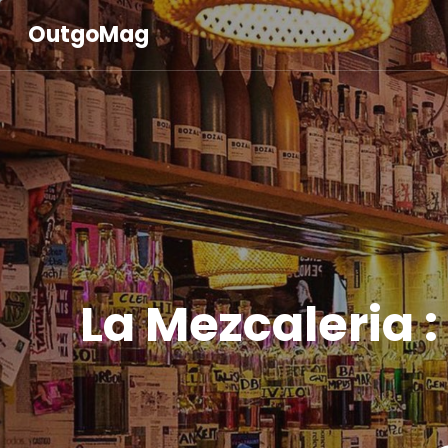
OutgoMag
La Mezcaleria :