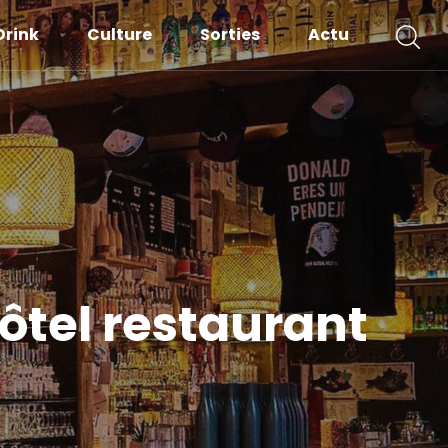
Drink
Culture
Sorties
Actu
hôtel restaurant