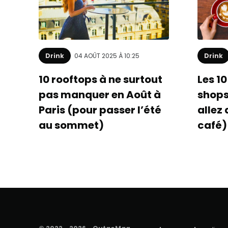
Drink
04 AOÛT 2025 À 10:25
Drink
10 rooftops à ne surtout
Les 10
pas manquer en Août à
shops
Paris (pour passer l’été
allez
au sommet)
café) 