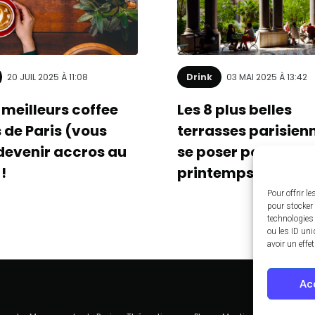
20 JUIL 2025 À 11:08
Drink
03 MAI 2025 À 13:42
 meilleurs coffee
Les 8 plus belles
 de Paris (vous
terrasses parisien
 devenir accros au
se poser pour profi
!
printemps
Pour offrir l
pour stocker 
technologies
ou les ID uni
avoir un effe
Ac