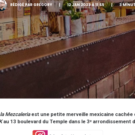
RÉDIGÉ PAR GREGORY
|
12 JAN 2023 À 11:55
|
3 MINU
la Mezcaleria
est une petite merveille mexicaine cachée d
K
au 13 boulevard du Temple dans le 3ᵉ arrondissement d