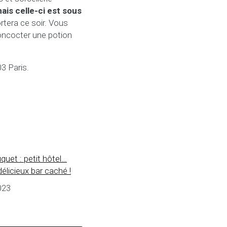
ais celle-ci est sous
rtera ce soir. Vous
ncocter une potion
3 Paris.
uet : petit hôtel…
élicieux bar caché !
2023