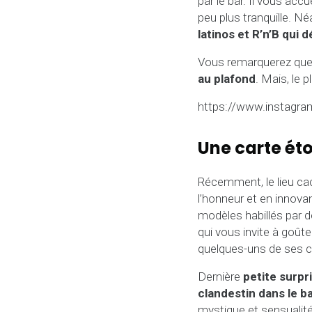
par le bar. Il vous ac
peu plus tranquille. 
latinos et R’n’B qui d
Vous remarquerez que l
au plafond
. Mais, le 
https://www.instagr
Une carte ét
Récemment, le lieu ca
l’honneur et en innova
modèles habillés par d
qui vous invite à goûte
quelques-uns de ses c
Dernière
petite surpr
clandestin dans le ba
mystique et sensualité