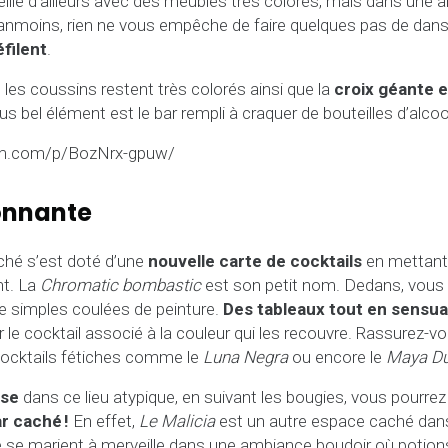
cueille d’ailleurs avec des meubles très colorés, mais dans un
Néanmoins, rien ne vous empêche de faire quelques pas de dan
éfilent
.
es coussins restent très colorés ainsi que la
croix géante 
plus bel élément est le bar rempli à craquer de bouteilles d’alcoo
am.com/p/BozNrx-gpuw/
onnante
ché s’est doté d’une
nouvelle carte de cocktails
en mettant 
nt. La
Chromatic bombastic
est son petit nom. Dedans, vous
e simples coulées de peinture.
Des tableaux tout en sensual
r le cocktail associé à la couleur qui les recouvre. Rassurez-vo
ocktails fétiches comme le
Luna Negra
ou encore le
Maya Du
ise
dans ce lieu atypique, en suivant les bougies, vous pourre
r caché !
En effet,
Le Malicia
est un autre espace caché da
 se marient à merveille dans une ambiance boudoir où potions 