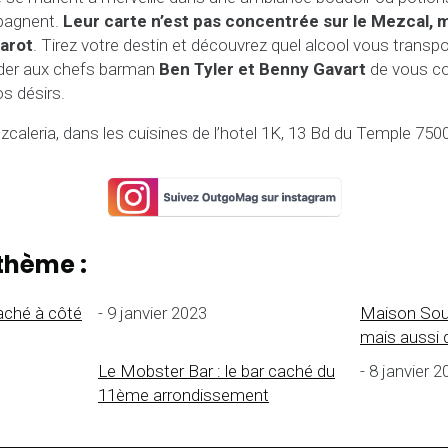
pagnent.
Leur carte n’est pas concentrée sur le Mezcal, m
tarot
. Tirez votre destin et découvrez quel alcool vous transpo
er aux chefs barman
Ben Tyler et Benny Gavart
de vous co
s désirs.
caleria, dans les cuisines de l’hotel 1K, 13 Bd du Temple 7500
thème :
aché à côté
- 9 janvier 2023
Maison Souq
mais aussi d
Le Mobster Bar : le bar caché du
- 8 janvier 
11ème arrondissement