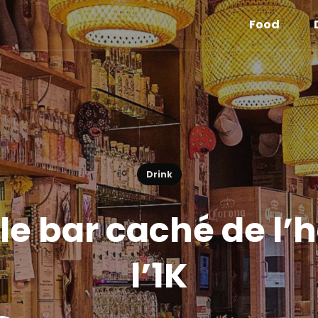
Food
Drink
 le bar caché de l’
l’1K