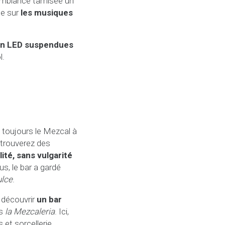
e ambiance tamisée un
se sur
les musiques
en LED suspendues
l.
toujours le Mezcal à
 trouverez des
ité, sans vulgarité
us, le bar a gardé
lce
.
z découvrir
un bar
ns
la Mezcaleria
. Ici,
et sorcellerie