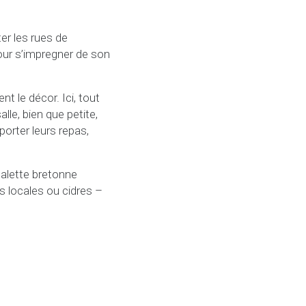
er les rues de
our s’impregner de son
 le décor. Ici, tout
alle, bien que petite,
orter leurs repas,
alette bretonne
es locales ou cidres –