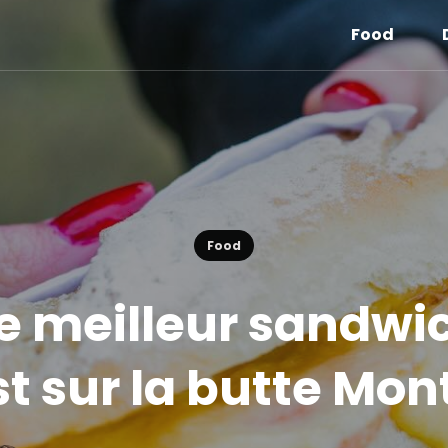
Food
Food
le meilleur sandwic
est sur la butte Mo