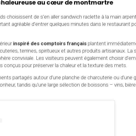
haleureuse au cœur de montmartre
ds choisissent de s’en aller sandwich raclette à la main arpent
rtant agréable d’entrer quelques minutes dans le restaurant p
térieur
inspiré des comptoirs français
plantent immédiatement
arcuteries, terrines, spiritueux et autres produits artisanaux. La s
ère conviviale. Les visiteurs peuvent également choisir d’emp
 conçus pour préserver la chaleur et la texture des mets.
ts partagés autour d’une planche de charcuterie ou d’une g
onheur, tandis qu’une large sélection de boissons – vins, bièr