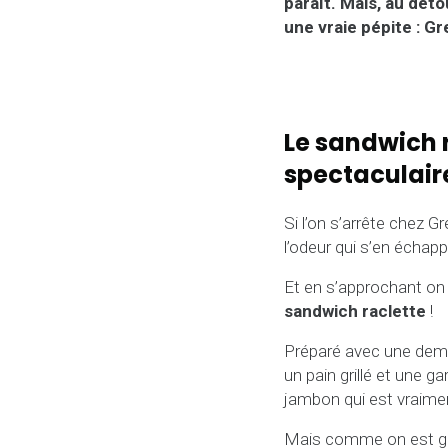
paraît. Mais, au dét
une vraie pépite : Gr
Le sandwich r
spectaculair
Si l’on s’arrête chez G
l’odeur qui s’en échapp
Et en s’approchant on
sandwich raclette
!
Préparé avec une dem
un pain grillé et une ga
jambon qui est vraimen
Mais comme on est go