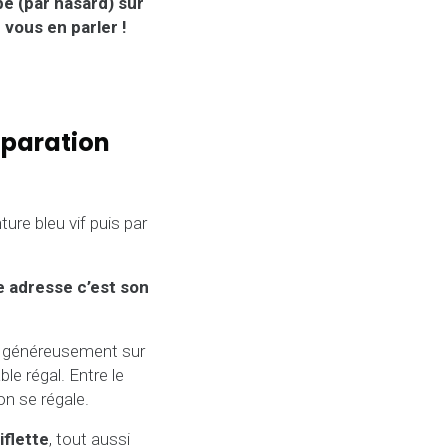
é (par hasard) sur
 vous en parler !
éparation
ture bleu vif puis par
te adresse c’est son
e généreusement sur
ble régal. Entre le
on se régale.
iflette
, tout aussi