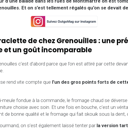
our d’une balade dans les rues de Montmartre on est tomb
enouilles. Et on s’est tellement régalés qu’on se devait de
aclette de chez Grenouilles : une pr
e et un goût incomparable
renouilles c’est d’abord parce que l’on est attiré par cette devan
e.
 se rend vite compte que
l’un des gros points forts de cet
i-meule fondue à la commande, le fromage chaud se dévers
rniture choisie avec soin. Et une fois en bouche, c’est un vérita
t de bonne qualité et le fromage qui fait skouik sous la dent, 
urmand, on s’est également laissé tenter par
la version tart