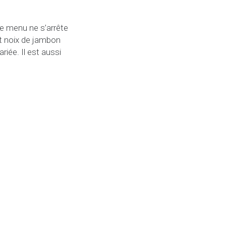
 le menu ne s’arrête
t noix de jambon
iée. Il est aussi