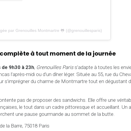
agée par Grenouilles Montmartre 🐸 (@grenouillesparis)
 complète à tout moment de la journée
s de 9h30 à 23h
,
Grenouilles Paris
s’adapte à toutes les envies
ncas l’après-midi ou d’un dîner léger. Située au 55, rue du Cheva
pour s’imprégner du charme de Montmartre tout en dégustant d
ontente pas de proposer des sandwichs. Elle offre une vérita
rançaises, le tout dans un cadre pittoresque et accueillant. Un 
herchent une pause gourmande au sommet de la butte.
de la Barre, 75018 Paris