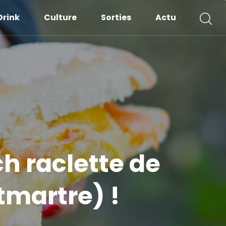
Drink
Culture
Sorties
Actu
h raclette de
ntmartre) !