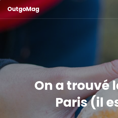
OutgoMag
On a trouvé 
Paris (il 