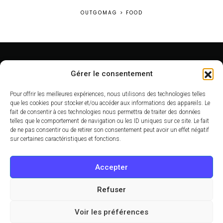
OUTGOMAG
>
FOOD
Gérer le consentement
© 2022 - 2026 - OutgoMag
Pour offrir les meilleures expériences, nous utilisons des technologies telles
A propos
que les cookies pour stocker et/ou accéder aux informations des appareils. Le
fait de consentir à ces technologies nous permettra de traiter des données
Arrondissement
telles que le comportement de navigation ou les ID uniques sur ce site. Le fait
de ne pas consentir ou de retirer son consentement peut avoir un effet négatif
Monuments de Paris
sur certaines caractéristiques et fonctions.
Thématiques
Accepter
Plan
Mentions légales
Refuser
Contact
Voir les préférences
Politique de cookies (UE)