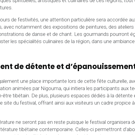
ques spirituelles, artistiques et culinaires de ces régions, tout
tures.
ours de festivités, une attention particulière sera accordée aux
s, avec notamment des expositions de peintures, des ateliers
strations de danse et de chant. Les gourmands pourront ég
ter les spécialités culinaires de la région, dans une ambiance 
ent de détente et d’épanouissemen
alement une place importante lors de cette fête culturelle, 
tation animées par Nigouma, qui initiera les participants aux 
en-être tibétain. De plus, plusieurs espaces dédiés à la détent
site du festival, offrant ainsi aux visiteurs un cadre propice 
érature ne seront pas en reste puisque le festival organisera 
littérature tibétaine contemporaine. Celles-ci permettront d’ab