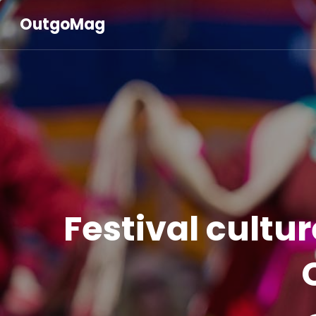
OutgoMag
Festival cultur