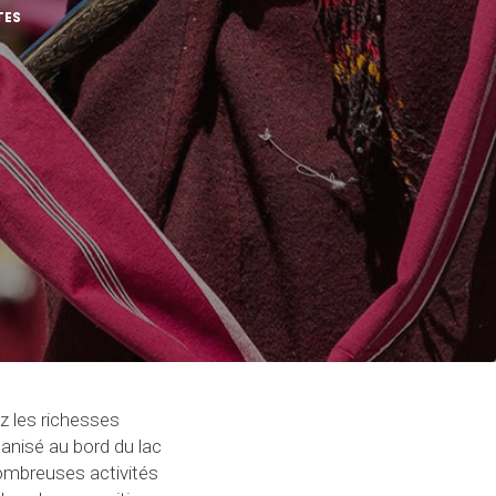
TES
 les richesses
anisé au bord du lac
ombreuses activités