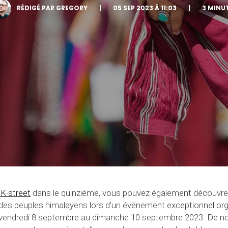
RÉDIGÉ PAR GREGORY
|
05 SEP 2023 À 11:03
|
3 MINU
 K-street
dans le quinzième, vous pouvez également découvrez
t des peuples himalayens lors d’un événement exceptionnel org
 vendredi 8 septembre au dimanche 10 septembre 2023. De n