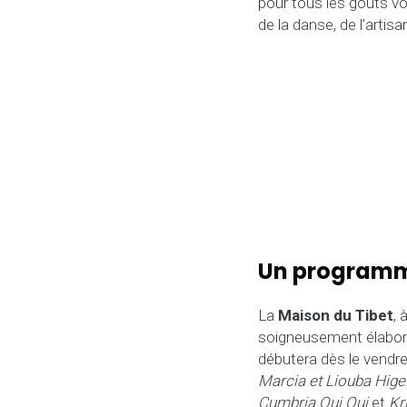
pour tous les goûts vo
de la danse, de l’artis
Un programme
La
Maison du Tibet
, 
soigneusement élaboré
débutera dès le vendred
Marcia et Liouba Hige
Cumbria Oui Oui
et
Kr