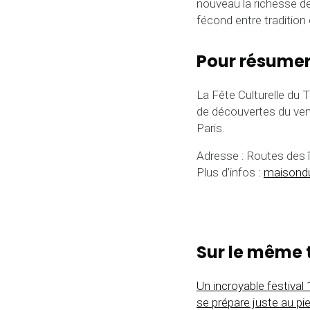
nouveau la richesse de
fécond entre tradition
Pour résume
La Fête Culturelle du 
de découvertes du ve
Paris.
Adresse : Routes des î
Plus d’infos :
maisond
Sur le même 
Un incroyable festival
se prépare juste au pi