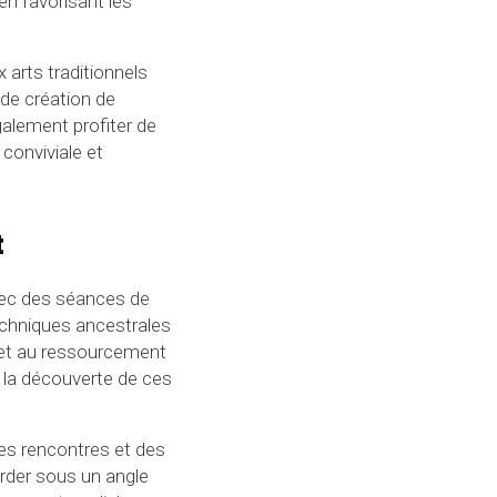
 en favorisant les
 arts traditionnels
 de création de
alement profiter de
conviviale et
t
avec des séances de
techniques ancestrales
e et au ressourcement
à la découverte de ces
des rencontres et des
order sous un angle