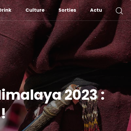
Drink
Culture
Sorties
Actu
’Himalaya 2023 :
!