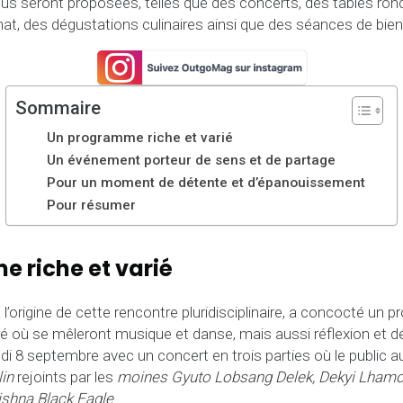
us seront proposées, telles que des concerts, des tables ron
anat, des dégustations culinaires ainsi que des séances de bien
Sommaire
Un programme riche et varié
Un événement porteur de sens et de partage
Pour un moment de détente et d’épanouissement
Pour résumer
 riche et varié
à l’origine de cette rencontre pluridisciplinaire, a concocté un
 où se mêleront musique et danse, mais aussi réflexion et dé
i 8 septembre avec un concert en trois parties où le public aur
lin
rejoints par les
moines Gyuto Lobsang Delek,
Dekyi Lham
ishna Black Eagle
.