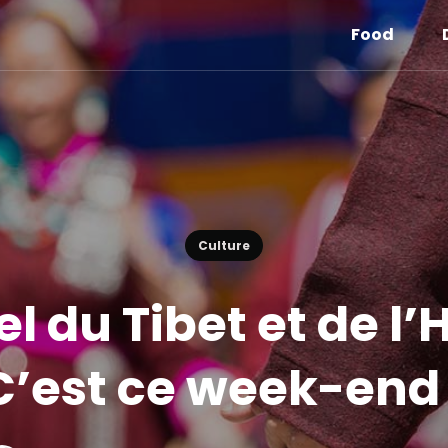
Food
Culture
el du Tibet et de l
C’est ce week-end 