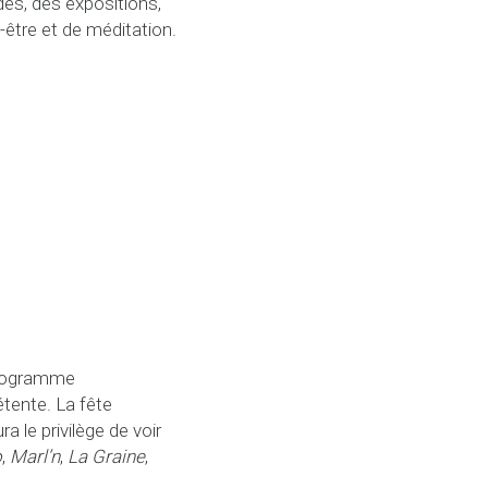
des, des expositions,
-être et de méditation.
 programme
tente. La fête
a le privilège de voir
o
,
Marl’n
,
La Graine
,