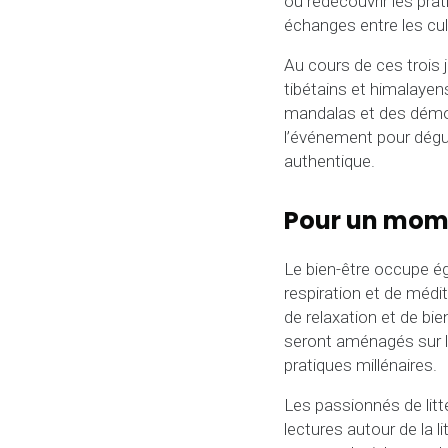
ou redécouvrir les prati
échanges entre les cul
Au cours de ces trois j
tibétains et himalayen
mandalas et des démon
l’événement pour dégus
authentique.
Pour un mom
Le bien-être occupe ég
respiration et de médi
de relaxation et de bi
seront aménagés sur le 
pratiques millénaires.
Les passionnés de litt
lectures autour de la 