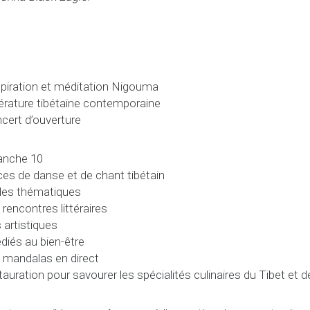
piration et méditation Nigouma
térature tibétaine contemporaine
cert d’ouverture
anche 10
es de danse et de chant tibétain
des thématiques
 rencontres littéraires
 artistiques
iés au bien-être
 mandalas en direct
auration pour savourer les spécialités culinaires du Tibet et