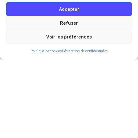
Accepter
Refuser
Voir les préférences
Politique de cookies
Déclaration de confidentialité
Les vacances de la Toussaint approchent à grands
pas et vous cherchez des idées pour occuper vos
journées à Paris ? Ne cherchez plus ! OutgoMag
s’occupe de tout ! Nous avons sélectionné pour
vous 6 activités incontournables qui raviront petits
et grands. Au programme : une plongée historique
à la Cité de l’histoire ou encore une exposition
tropicale dépaysante. De quoi vivre des moments
inoubliables pendant cette pause automnale.