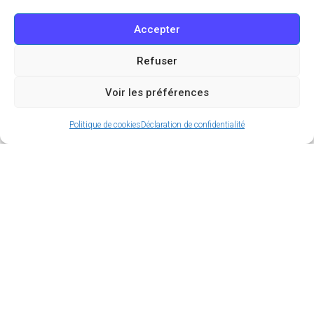
Accepter
Refuser
Voir les préférences
Politique de cookies
Déclaration de confidentialité
Le week-end arrive et vous ne savez pas quoi faire
à Paris ? Pas de panique, chez OutgoMag on trouve
toujours de quoi s’occuper ! En même temps, à
Paris, c’est assez facile tellement il y a de choses à
faire. Mais comme on sait que c’est parfois difficile
de faire le tri parmi tout ça, on vous a dégoté les 8
activités à ne manquer sous aucun prétexte
pendant ce week-end du 11 au 13 Octobre !