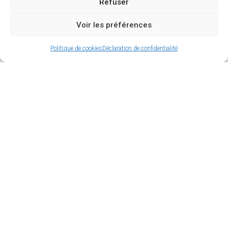
Refuser
Voir les préférences
Politique de cookies
Déclaration de confidentialité
Amateurs de petits pains chinois, pas besoin de
voyager jusqu’en Chine, rendez-vous plutôt dans
les meilleures adresses de la capitale pour y
déguster ce plat.
Sommaire
Les baos, spécialité chinoise
Les 5 meilleures adresses de baos à Paris
Les baos, spécialité chinoise
Paris est célèbre pour sa
gastronomie et sa diversité