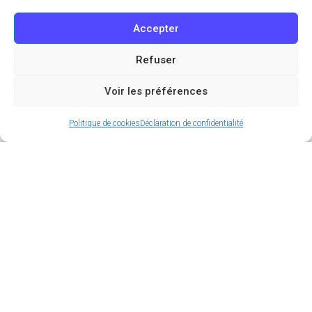
Accepter
Refuser
Voir les préférences
Politique de cookies
Déclaration de confidentialité
Vous cherchez les meilleurs endroits pour courir à
Paris sans avoir à slalomer entre les voitures et les
passants ? On a ce qu’il vous faut ! Des célèbres
jardins parisiens aux quais de Seine, en passant par
les bois et forêts des environs, la capitale regorge
de spots parfaits pour les joggeurs de tous
niveaux. Que vous soyez plutôt adepte du footing
dominical ou véritable accro à la course à pied,
voici notre sélection des 10 meilleurs lieux où vous
pourrez vous défouler en toute tranquillité. Prêts à
chausser vos baskets ?