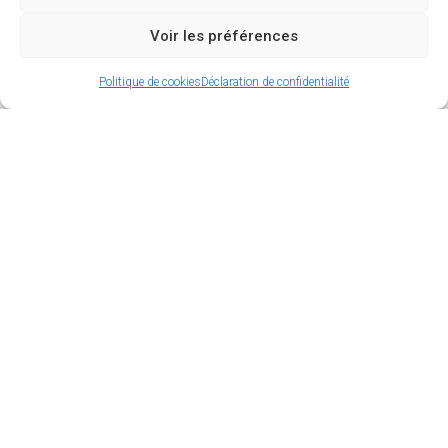
Voir les préférences
Politique de cookies
Déclaration de confidentialité
Nichée au cœur du Marais se trouve une véritable
capsule temporelle : la Maison d’Ourscamp.
Derrière la discrète façade des numéros 44 et 46
de la rue François-Miron se cachent en effet
d’incroyables vestiges du Moyen-Âge, témoins
silencieux de plusieurs siècles d’histoire.
Sommaire
Un voyage dans le temps au cœur du Paris
médiéval
Un joyau architectural : le cellier cistercien
du 13e siècle