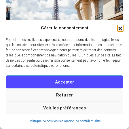
Gérer le consentement
Pour offrir les meilleures expériences, nous utilisons des technologies telles
que les cookies pour stocker et/ou accéder aux informations des appareils. Le
fait de consentir à ces technologies nous permettra de traiter des données
telles que le comportement de navigation ou les ID uniques sur ce site. Le fait
de ne pas consentir ou de retirer son consentement peut avoir un effet négatif
20 NOV 2024 À 7:15
Actu
sur certaines caractéristiques et fonctions.
Vers la fin de l’encadrement des loyers à
Accepter
Paris ? Le Conseil d’État porte un coup
terrible aux locataires
Refuser
Le Conseil d’État vient de rendre deux décisions qui pourraient
Voir les préférences
sonner le glas de l’encadrement des loyers dans la capitale.…
Politique de cookies
Déclaration de confidentialité