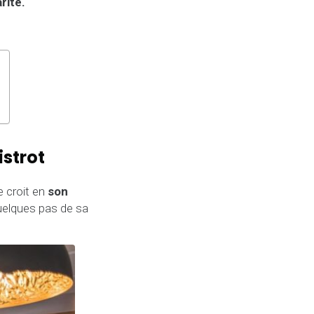
rité.
istrot
e croit en
son
uelques pas de sa