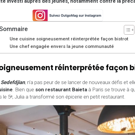
este investi auprès des jeunes, notamment contre la préca
Sommaire
Une cuisine soigneusement réinterprétée façon bistrot
Une chef engagée envers la jeune communauté
soigneusement réinterprétée façon b
 Sedefdjian
, n’a pas peur de se lancer de nouveaux défis et ell
uisine
. Bien que
son restaurant Baieta
à Paris se trouve à q
le 5ᵉ, Julia a transformé son épicerie en petit restaurant.