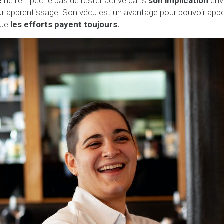
é
ne l’empêche pas de rester active dans
son implication
enve
ur apprentissage. Son vécu est un avantage pour pouvoir appo
que
les efforts payent toujours.