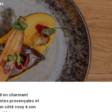
ES
il en charmant
notes provençales et
 un côté cosy à son