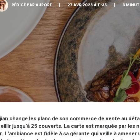
RÉDIGÉ PAR AURORE
|
27 AVR 2023 À 11:35
|
3 MINUT
djian change les plans de son commerce de vente au déta
eillir jusqu’à 25 couverts. La carte est marquée par les 
r. L’ambiance est fidèle à sa gérante qui veille à amener