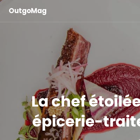
OutgoMag
La chef étoilé
épicerie-trai