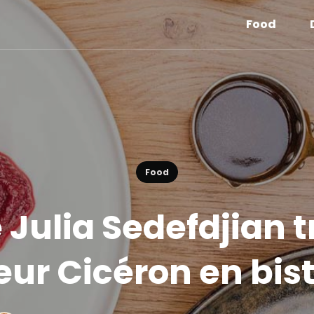
Food
Food
e Julia Sedefdjian
teur Cicéron en bi