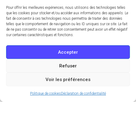
Pour offrir les meilleures expériences, nous utilisons des technologies telles
que les cookies pour stocker et/ou accéder aux informations des appareils. Le
fait de consentir à ces technologies nous permettra de traiter des données
telles que le comportement de navigation ou les ID uniques sur ce site. Le fait
de ne pas consentir ou de retirer son consentement peut avoir un effet négatif
sur certaines caractéristiques et fonctions.
Accepter
Refuser
Voir les préférences
Politique de cookies
Déclaration de confidentialité
La plateforme en ligne www.pass-jeux.gouv.fr est
enfin active depuis le lundi 13 mai 2024. C’est le
moment de vous enregistrer pour obtenir votre
précieux Pass Jeux, un laissez-passer numérique
sous forme de QR Code qui vous permettra de