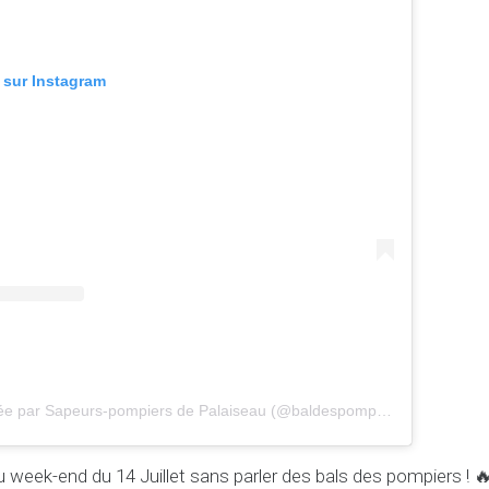
n sur Instagram
Une publication partagée par Sapeurs-pompiers de Palaiseau (@baldespompierspalaiseau91)
u week-end du 14 Juillet sans parler des bals des pompiers ! 