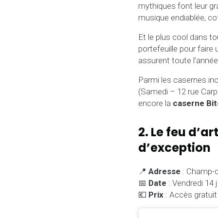
mythiques font leur gr
musique endiablée, cot
Et le plus cool dans t
portefeuille pour faire
assurent toute l’année
Parmi les casernes inc
(Samedi – 12 rue Carpe
encore la
caserne Bi
2. Le feu d’a
d’exception
📍
Adresse
: Champ-de
📅
Date
: Vendredi 14 j
💶
Prix
: Accès gratuit 