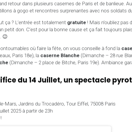
and retour dans plusieurs casernes de Paris et de banlieue. 
illons à gogo et rencontres surprenantes avec nos soldats du
out ça ? L’entrée est totalement
gratuite
! Mais n’oubliez pas 
 un petit don. C’est pour la bonne cause et ça fait toujours pla
. 😉
ontournables où faire la fête, on vous conseille à fond la
cas
aux, Paris 18e), la
caserne Blanche
(Dimanche – 28 rue Blan
tche
(Dimanche – 2 place de Bitche, Paris 19e). Ambiance gara
rtifice du 14 Juillet, un spectacle pyr
-Mars, Jardins du Trocadéro, Tour Eiffel, 75008 Paris
uillet 2025 à partir de 23h
!