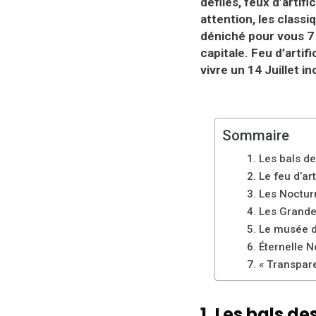
défilés, feux d’artif
attention, les class
déniché pour vous 7 
capitale. Feu d’artif
vivre un 14 Juillet in
Sommaire
1. Les bals d
2. Le feu d’ar
3. Les Noctur
4. Les Grand
5. Le musée d
6. Éternelle N
7. « Transpar
1. Les bals d