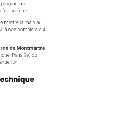
Au programme :
 feu préférés.
de mettre la main au
isir à nos pompiers qui
erne de Montmartre
che, Paris 9e) ou
ntie ! 🎉
otechnique