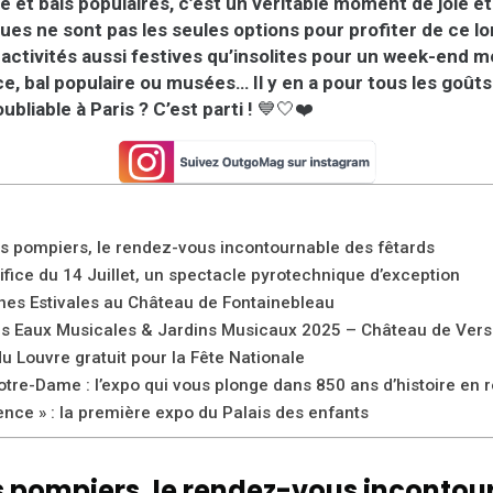
ice et bals populaires, c’est un véritable moment de joie e
iques ne sont pas les seules options pour profiter de ce 
activités aussi festives qu’insolites pour un week-end 
ice, bal populaire ou musées… Il y en a pour tous les goûts 
oubliable à Paris ? C’est parti !
💙🤍❤️
es pompiers, le rendez-vous incontournable des fêtards
tifice du 14 Juillet, un spectacle pyrotechnique d’exception
nes Estivales au Château de Fontainebleau
es Eaux Musicales & Jardins Musicaux 2025 – Château de Versa
u Louvre gratuit pour la Fête Nationale
otre-Dame : l’expo qui vous plonge dans 850 ans d’histoire en réa
ence » : la première expo du Palais des enfants
es pompiers, le rendez-vous inconto