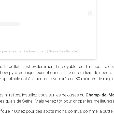
 partagée par La tour Eiffel (@toureiffelofficielle)
 14 Juillet, c’est évidemment l’incroyable feu d’artifice tiré de
how pyrotechnique exceptionnel attire des milliers de spect
e le spectacle est à la hauteur avec près de 30 minutes de magi
les mirettes, installez-vous sur les pelouses du
Champ-de-Ma
les quais de Seine. Mais venez tôt pour choper les meilleures 
 la foule ? Optez pour des spots moins connus comme la butte