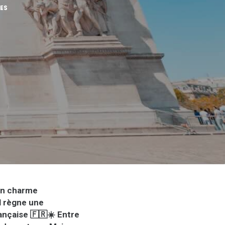
ES
 un charme
il règne une
rançaise 🇫🇷☀️ Entre