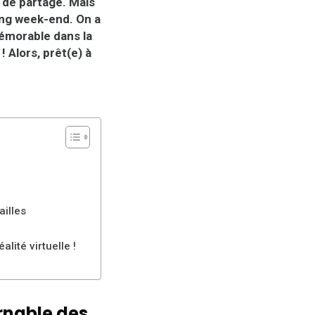
t de partage. Mais
long week-end. On a
mémorable dans la
! Alors, prêt(e) à
illes
lité virtuelle !
urnable des