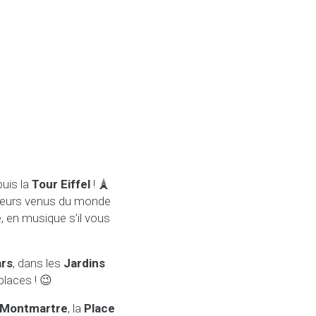
puis la
Tour Eiffel
! 🗼
ateurs venus du monde
e, en musique s’il vous
rs
, dans les
Jardins
places ! 😉
Montmartre
, la
Place