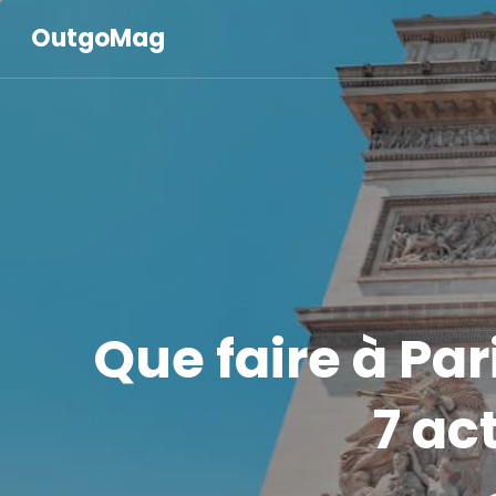
OutgoMag
Que faire à Par
7 ac