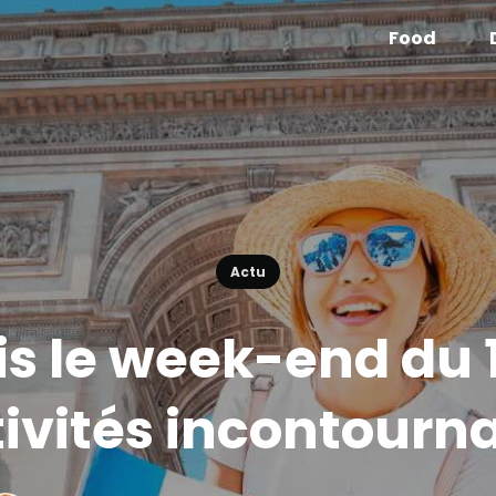
Food
Actu
is le week-end du 1
tivités incontourn