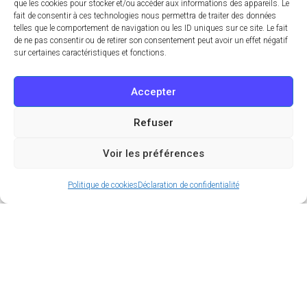
que les cookies pour stocker et/ou accéder aux informations des appareils. Le
fait de consentir à ces technologies nous permettra de traiter des données
telles que le comportement de navigation ou les ID uniques sur ce site. Le fait
de ne pas consentir ou de retirer son consentement peut avoir un effet négatif
sur certaines caractéristiques et fonctions.
Accepter
Refuser
Voir les préférences
Politique de cookies
Déclaration de confidentialité
Plus qu’un simple titre de transport, le ticket de
métro parisien est aujourd’hui une référence
culturelle. En circulation depuis plus de 110 ans, le
ticket de métro accompagne au quotidien
parisiens pressés, provinciaux et touristes
curieux.