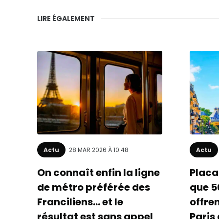
LIRE ÉGALEMENT
Actu
28 MAR 2026 À 10:48
Actu
On connaît enfin la ligne
Placa
de métro préférée des
que 5
Franciliens… et le
offre
résultat est sans appel
Paris