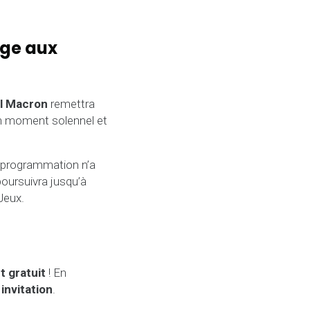
age aux
 Macron
remettra
 Un moment solennel et
a programmation n’a
poursuivra jusqu’à
 Jeux.
 gratuit
! En
e
invitation
.