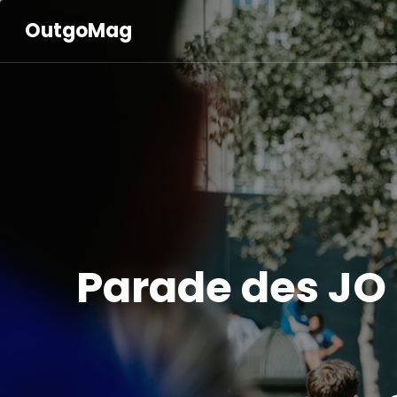
OutgoMag
Parade des JO 