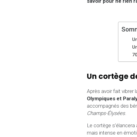
savoir pour ne rien 
Somm
Un
U
70
Un cortège d
Après avoir fait vibre
Olympiques et Para
accompagnés des bénév
Champs-Élysées
.
Le cortège s’élancera
mais intense en émotio