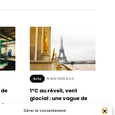
Actu
15 NOV 2025 À 11:11
 de
1°C au réveil, vent
glacial : une vague de
 (et
froid va s’abattre sur
Gérer le consentement
!
Paris (ça va piquer)