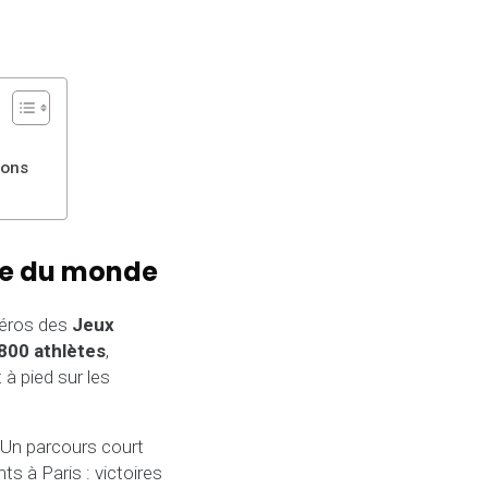
ions
nue du monde
 héros des
Jeux
800 athlètes
,
à pied sur les
 Un parcours court
s à Paris : victoires