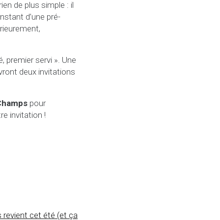
en de plus simple : il
l’instant d’une pré-
érieurement,
, premier servi ». Une
vront deux invitations
 Champs
pour
re invitation !
 revient cet été (et ça