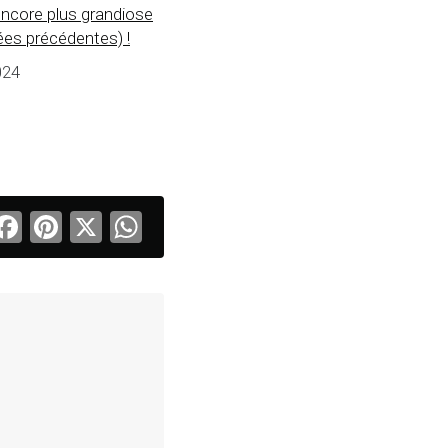
ncore plus grandiose
ées précédentes) !
2024
Facebook
Pinterest
X
WhatsApp