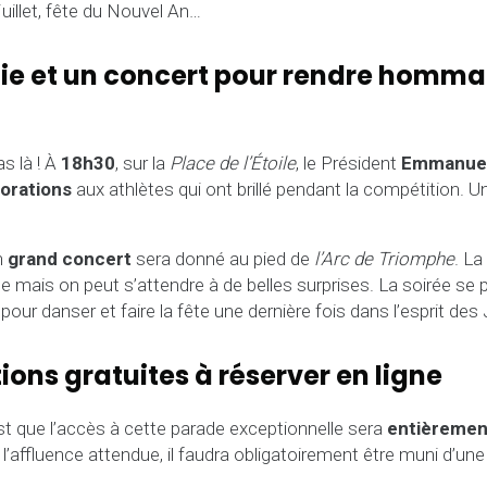
 juillet, fête du Nouvel An…
e et un concert pour rendre homm
as là ! À
18h30
, sur la
Place de l’Étoile
, le Président
Emmanuel
orations
aux athlètes qui ont brillé pendant la compétition.
n
grand concert
sera donné au pied de
l’Arc de Triomphe
. L
e mais on peut s’attendre à de belles surprises. La soirée se 
pour danser et faire la fête une dernière fois dans l’esprit des
tions gratuites à réserver en ligne
st que l’accès à cette parade exceptionnelle sera
entièrement
 l’affluence attendue, il faudra obligatoirement être muni d’un