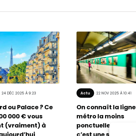
24 DÉC 2025 À 9:23
Actu
22 NOV 2025 À 10:41
rd ou Palace ? Ce
On connaît la ligne
00 000 € vous
métro la moins
nt (vraiment) à
ponctuelle de Paris
 aujourd’hui
c’est une surprise) 