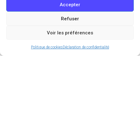
Accepter
Refuser
Voir les préférences
Politique de cookies
Déclaration de confidentialité
Le charme des cinémas en plein air durant l’été est
indéniable. Et lorsqu’ils sont gratuits, ils deviennent
encore plus appréciés ! Le
Musée du Quai Branly
nous
offre cette opportunité en accueillant
un cinéma en
plein air dédié aux films du Studio Ghibli,
du 13 juillet
au 20 août. C’est l’occasion idéale de profiter de
projections gratuites mettant en avant l’animation
japonaise, dans le charmant cadre du « Jardin d’Été » de
l’institution parisienne, qui célèbre la nature et le vivant.