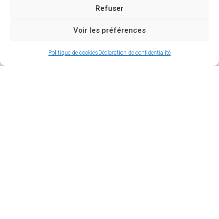
Refuser
Voir les préférences
Politique de cookies
Déclaration de confidentialité
Trouver les meilleures adresses gastronomiques
créoles est un remède indispensable pour traiter la
nostalgie des antillais vivants sur le territoire
français, mais également pour ceux qui
souhaiteraient découvrir une nouvelle culture.
Food trucks ou restaurants : ambiance tropicale
garantie !
Sommaire
Pourquoi les plats créoles ?
Les 4 meilleurs restos créoles de la capitale