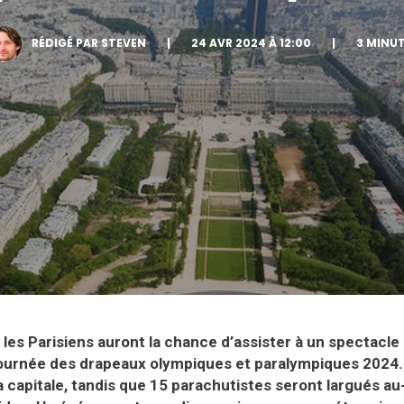
RÉDIGÉ PAR STEVEN
|
24 AVR 2024 À 12:00
|
3 MINU
, les Parisiens auront la chance d’assister à un spectacl
 tournée des drapeaux olympiques et paralympiques 2024.
la capitale, tandis que 15 parachutistes seront largués a