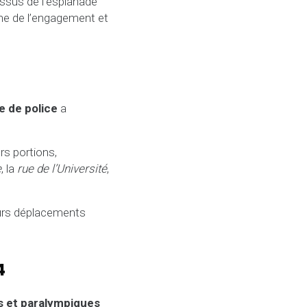
ssus de l’esplanade
ne de l’engagement et
e de police
a
rs portions,
e
, la
rue de l’Université
,
eurs déplacements
4
s et paralympiques