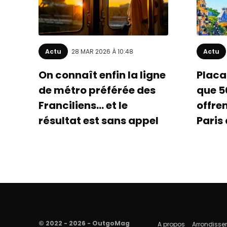
Actu
28 MAR 2026 À 10:48
Actu
On connaît enfin la ligne
Placa
de métro préférée des
que 5
Franciliens… et le
offre
résultat est sans appel
Paris
© 2022 - 2026 - OutgoMag
A propos
Arrondiss