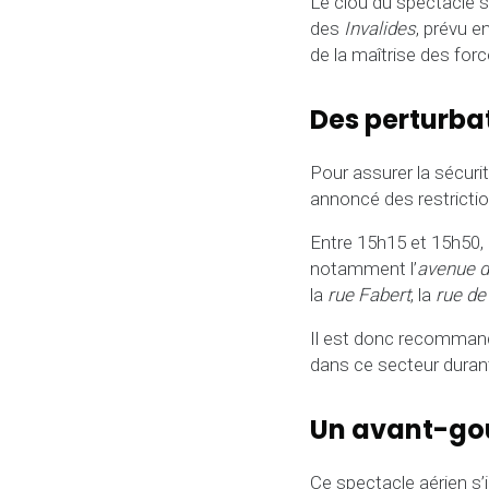
Le clou du spectacle 
des
Invalides
, prévu 
de la maîtrise des for
Des perturbat
Pour assurer la sécur
annoncé des restrictio
Entre 15h15 et 15h50, l
notamment l’
avenue d
la
rue Fabert
, la
rue de
Il est donc recommandé
dans ce secteur durant
Un avant-goû
Ce spectacle aérien s’i