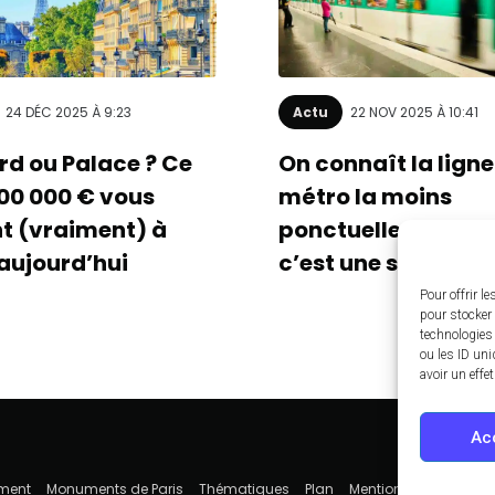
24 DÉC 2025 À 9:23
Actu
22 NOV 2025 À 10:41
rd ou Palace ? Ce
On connaît la ligne
00 000 € vous
métro la moins
nt (vraiment) à
ponctuelle de Paris
 aujourd’hui
c’est une surprise) 
Pour offrir l
pour stocker 
technologies
ou les ID uni
avoir un effe
Ac
ement
Monuments de Paris
Thématiques
Plan
Mentions légales
Co