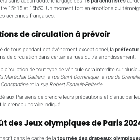
sera sans aucun doute le largage des
15 parachutistes
au-de
entre 15h15 et 15h50. Un moment fort en émotions qui témoig
ces aériennes françaises.
ions de circulation à prévoir
ité de tous pendant cet événement exceptionnel, la
préfectur
ns de circulation dans certaines rues du 7e arrondissement.
a circulation de tout type de véhicule sera interdite sur plusieu
u Maréchal Gallieni
, la
rue Saint-Dominique
, la
rue de Grenell
 Constantine
et la
rue Robert Esnault-Pelterie
.
 aux Parisiens de prendre leurs précautions et d’anticiper l
 le créneau horaire indiqué.
t des Jeux olympiques de Paris 202
nscrit dans le cadre de la
tournée des drapeaux olympique