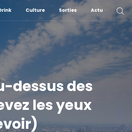
Drink
Culture
Sorties
Actu
au-dessus des
levez les yeux
evoir)