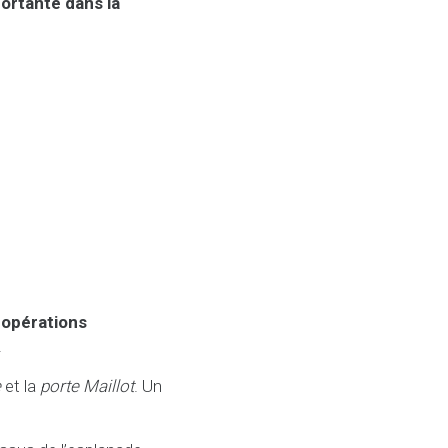
ortante dans la
opérations
.
e
et la
porte Maillot
. Un