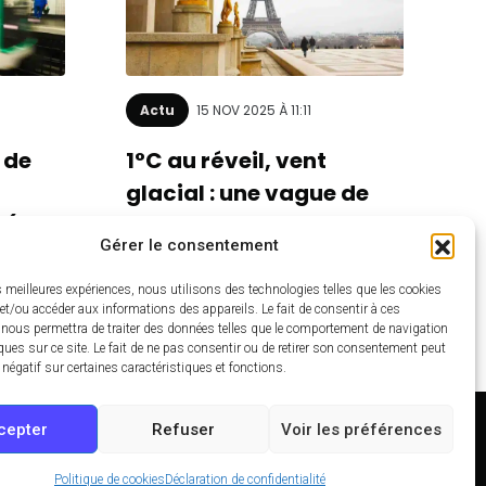
Actu
15 NOV 2025 À 11:11
 de
1°C au réveil, vent
glacial : une vague de
 (et
froid va s’abattre sur
Gérer le consentement
!
Paris (ça va piquer)
es meilleures expériences, nous utilisons des technologies telles que les cookies
et/ou accéder aux informations des appareils. Le fait de consentir à ces
 nous permettra de traiter des données telles que le comportement de navigation
ques sur ce site. Le fait de ne pas consentir ou de retirer son consentement peut
t négatif sur certaines caractéristiques et fonctions.
cepter
Refuser
Voir les préférences
ntact
Politique de cookies (UE)
Politique de confidentialité
Politique de cookies
Déclaration de confidentialité