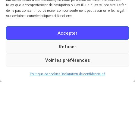
telles que le comportement de navigation ou les ID uniques sur ce site. Le fait
de ne pas consentir ou de retirer son consentement peut avoir un effet négatif
sur certaines caractéristiques et fonctions.
Accepter
Refuser
Voir les préférences
Politique de cookies
Déclaration de confidentialité
Si vous êtes francilien(ne) depuis un moment, vous
savez que notre région est en constante évolution
et qu’elle constitue un terreau fertile pour les
projets les plus ambitieux. Eh bien 2025 n’y fera
pas exception puisque Paris et sa région vont,
encore cette année, connaître une véritable
métamorphose grâce à des projets aussi innovants
qu’ambitieux. C’est parti pour un tour d’horizon des