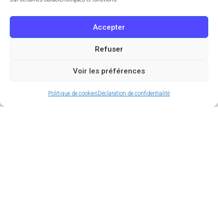
Accepter
Refuser
Voir les préférences
Politique de cookies
Déclaration de confidentialité
Véritable concentré de trésors cachés, le 14ème
arrondissement de Paris est pourtant encore
assez méconnu voire mal-aimé par certains (mais
on leur pardonne car ils n’ont sûrement encore pas
vu toutes les merveilles secrètes qui s’y cachent).
On a donc voulu vous le faire (re)découvrir et on
vous a préparé 3 petites balades pour vous
permettre de l’apprécier à sa juste valeur. Des
anciens villages ruraux aux espaces verts
confidentiels, en passant par une architecture