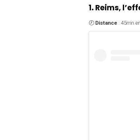
1. Reims, l’
🕗
Distance
: 45mn e