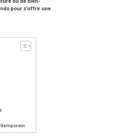
ature ou de bien-
ends pour s’offrir une
s
contemporain