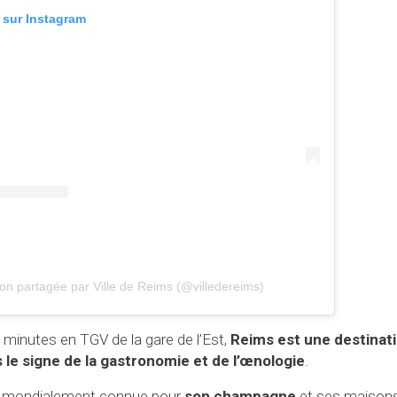
n sur Instagram
ion partagée par Ville de Reims (@villedereims)
minutes en TGV de la gare de l’Est,
Reims est une destinati
le signe de la gastronomie et de l’œnologie
.
st mondialement connue pour
son champagne
et ses maisons