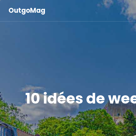
OutgoMag
10 idées de we