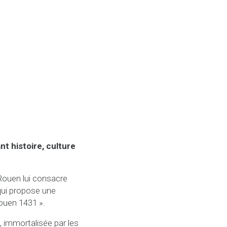
t histoire, culture
 Rouen lui consacre
 qui propose une
ouen 1431 ».
, immortalisée par les