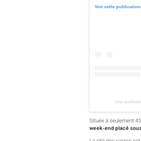
Voir cette publicatio
Une publicat
Située à seulement 45 
week-end placé sous 
La cité des sacres e