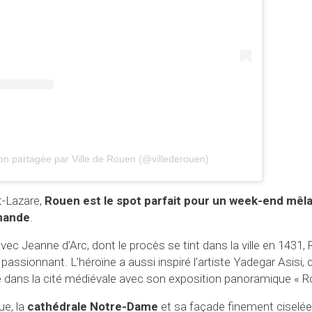
on partagée par Ville de Rouen (@villederouen)
t-Lazare,
Rouen est le spot parfait pour un week-end mêlan
mande
.
vec Jeanne d’Arc, dont le procès se tint dans la ville en 1431,
l passionnant. L’héroïne a aussi inspiré l’artiste Yadegar Asisi,
 dans la cité médiévale avec son exposition panoramique « R
ue, la
cathédrale Notre-Dame
et sa façade finement ciselée