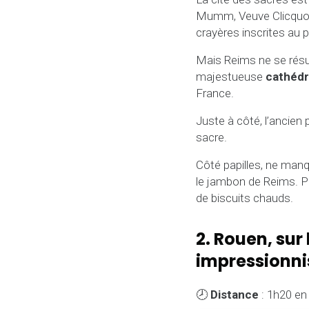
Mumm, Veuve Clicquot 
crayères inscrites au p
Mais Reims ne se résu
majestueuse
cathédr
France.
Juste à côté, l’ancien
sacre.
Côté papilles, ne manq
le jambon de Reims. Po
de biscuits chauds.
2. Rouen, sur
impressionni
🕗
Distance
: 1h20 en