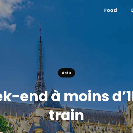
Food
Actu
ek-end à moins d’1
train