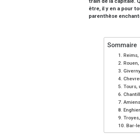
train de la capitale
être, il y en a pour 
parenthèse enchanté
Sommaire
1. Reims,
2. Rouen,
3. Givern
4. Chevre
5. Tours, 
6. Chantil
7. Amiens
8. Enghie
9. Troyes
10. Bar-l