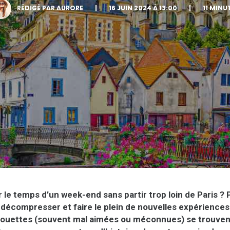
RÉDIGÉ PAR AURORE
|
16 JUIN 2024 À 13:00
|
11 MINU
 le temps d’un week-end sans partir trop loin de Paris ? P
décompresser et faire le plein de nouvelles expérience
chouettes (souvent mal aimées ou méconnues) se trouven