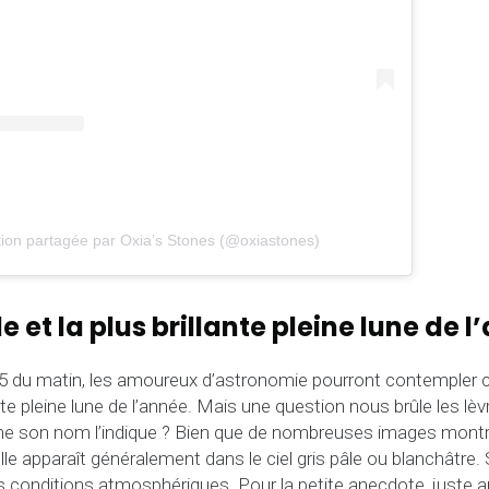
tion partagée par Oxia’s Stones (@oxiastones)
e et la plus brillante pleine lune de 
 du matin, les amoureux d’astronomie pourront contempler cel
ante pleine lune de l’année. Mais une question nous brûle les lèvr
me son nom l’indique ? Bien que de nombreuses images montre
lle apparaît généralement dans le ciel gris pâle ou blanchâtre. 
s conditions atmosphériques. Pour la petite anecdote, juste ap