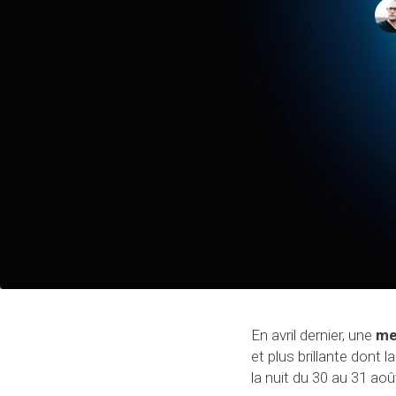
En avril dernier, une
me
et plus brillante dont 
la nuit du 30 au 31 ao