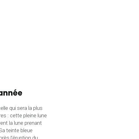
l’année
le qui sera la plus
es : cette pleine lune
nt la lune prenant
Sa teinte bleue
rès l’éruption du