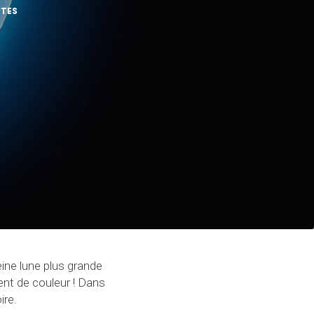
UTES
leine lune plus grande
ment de couleur ! Dans
ire.