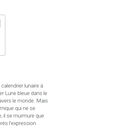
calendrier lunaire à
er Lune bleue dans le
avers le monde. Mais
omique qui ne se
e, il se murmure que
rès l’expression