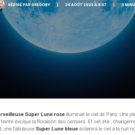
RÉDIGÉ PAR GREGORY
|
24 AOÛT 2023 À 9:57
|
3 MIN
rveilleuse Super Lune rose
illuminait le ciel de Paris. Une p
la teinte évoque la floraison des cerisiers. Et cet été : change
ût, une fabuleuse
Super Lune bleue
éclairera le ciel à la nuit no