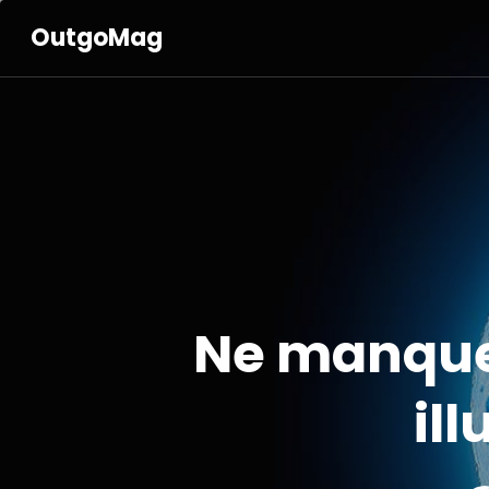
OutgoMag
Ne manquez
il