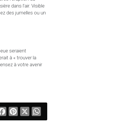
re dans l’air. Visible
sez des jumelles ou un
leue seraient
rait à « trouver la
Pensez à votre avenir
Facebook
Pinterest
X
WhatsApp