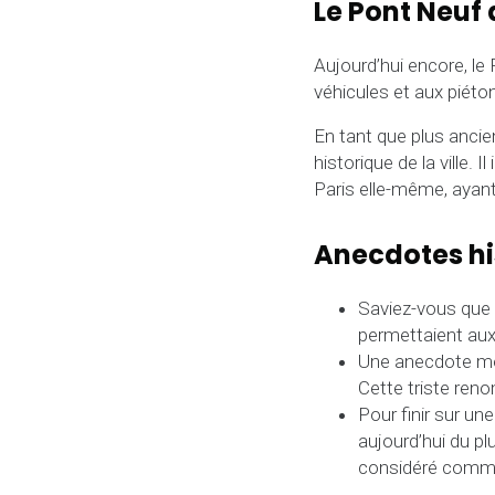
Le Pont Neuf
Aujourd’hui encore, le 
véhicules et aux piéto
En tant que plus ancie
historique de la ville. 
Paris elle-même, ayant
Anecdotes his
Saviez-vous que l
permettaient aux
Une anecdote moi
Cette triste ren
Pour finir sur un
aujourd’hui du pl
considéré comme 