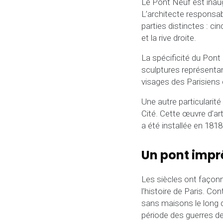
Le Pont Neuf est inaug
L’architecte responsab
parties distinctes : cin
et la rive droite.
La spécificité du Pon
sculptures représentan
visages des Parisiens
Une autre particularit
Cité. Cette œuvre d’art
a été installée en 1818
Un pont impr
Les siècles ont façon
l’histoire de Paris. Co
sans maisons le long de
période des guerres de