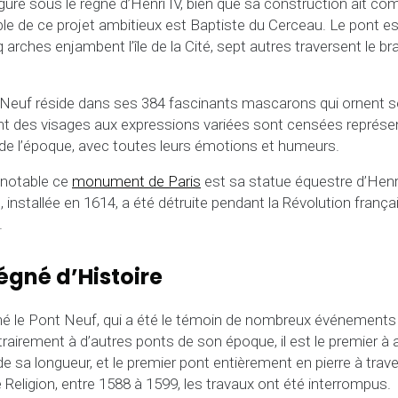
uré sous le règne d’Henri IV, bien que sa construction ait co
le de ce projet ambitieux est Baptiste du Cerceau. Le pont es
q arches enjambent l’île de la Cité, sept autres traversent le bras
t Neuf réside dans ses 384 fascinants mascarons qui ornent s
t des visages aux expressions variées sont censées représent
 de l’époque, avec toutes leurs émotions et humeurs.
é notable ce
monument de Paris
est sa statue équestre d’Henri I
, installée en 1614, a été détruite pendant la Révolution frança
.
égné d’Histoire
né le Pont Neuf, qui a été le témoin de nombreux événement
ntrairement à d’autres ponts de son époque, il est le premier à 
 sa longueur, et le premier pont entièrement en pierre à trave
 Religion, entre 1588 à 1599, les travaux ont été interrompus.