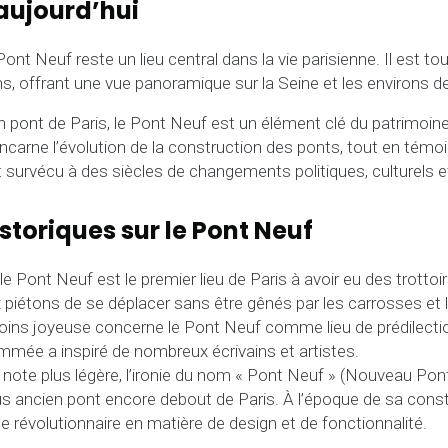
 aujourd’hui
Pont Neuf reste un lieu central dans la vie parisienne. Il est t
ns, offrant une vue panoramique sur la Seine et les environs de
n pont de Paris, le Pont Neuf est un élément clé du patrimoine
Il incarne l’évolution de la construction des ponts, tout en témoi
 survécu à des siècles de changements politiques, culturels e
toriques sur le Pont Neuf
e Pont Neuf est le premier lieu de Paris à avoir eu des trottoi
 piétons de se déplacer sans être gênés par les carrosses et 
ns joyeuse concerne le Pont Neuf comme lieu de prédilection
ommée a inspiré de nombreux écrivains et artistes.
e note plus légère, l’ironie du nom « Pont Neuf » (Nouveau Pont) 
us ancien pont encore debout de Paris. À l’époque de sa constru
révolutionnaire en matière de design et de fonctionnalité.